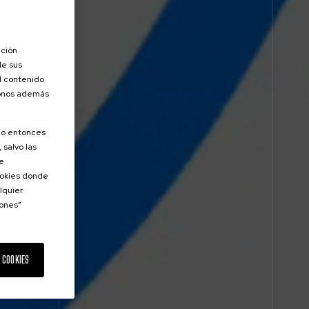
ación
de sus
el contenido
donos además
olo entonces
 salvo las
de
Cookies donde
lquier
iones”
 COOKIES