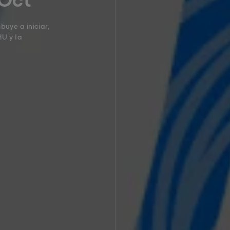
 Oct
uye a iniciar,
HU y la