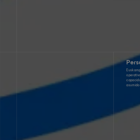
Pers
Euskamp
operativo
capacida
asumidos