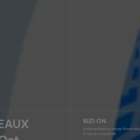
BIZI-ON
EAUX
Juntas activamos nuevas formas de v
el cáncer en euskadi