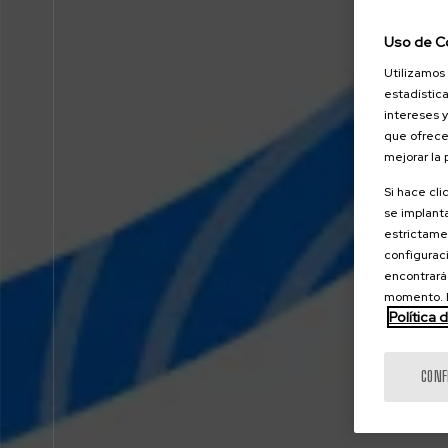
Uso de C
Utilizamos 
estadística
intereses y
que ofrece
mejorar la
Si hace cli
se implanta
estrictamen
configuraci
encontrará
momento. E
Política 
CONF