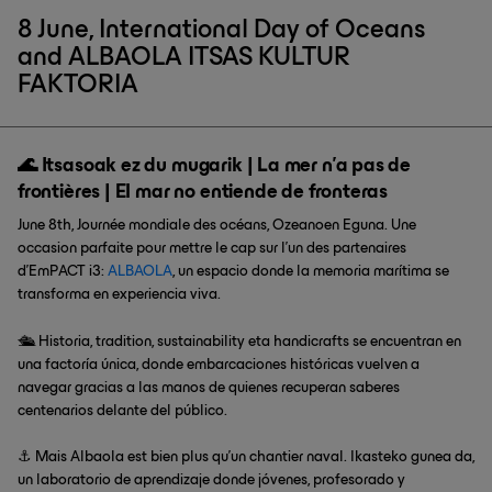
8 June, International Day of Oceans
and ALBAOLA ITSAS KULTUR
FAKTORIA
🌊 Itsasoak ez du mugarik | La mer n’a pas de
frontières | El mar no entiende de fronteras
June 8th, Journée mondiale des océans, Ozeanoen Eguna. Une
occasion parfaite pour mettre le cap sur l’un des partenaires
d'EmPACT i3:
ALBAOLA
, un espacio donde la memoria marítima se
transforma en experiencia viva.
🛳️ Historia, tradition, sustainability eta handicrafts se encuentran en
una factoría única, donde embarcaciones históricas vuelven a
navegar gracias a las manos de quienes recuperan saberes
centenarios delante del público.
⚓ Mais Albaola est bien plus qu’un chantier naval. Ikasteko gunea da,
un laboratorio de aprendizaje donde jóvenes, profesorado y