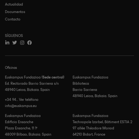
Actualidad
Documentos
Contacto
SÍGUENOS
Oficinas
Euskampus Fundazioa (
Sede central
)
Euskampus Fundazioa
Ed. Rectorado Barrio Sarriena s/n
Biblioteca
48940 Leioa, Bizkaia. Spain
Barrio Sarriena
48940 Leioa, Bizkaia. Spain
+34 94... Ver teléfono
info@euskampus.eu
Euskampus Fundazioa
Euskampus Fundazioa
Edificio Ensanche
Technopole Izarbel, Bâtiment ESTIA 2
Plaza Ensanche, 11 1º
97 allée Théodore Monod
48009 Bilbao, Bizkaia. Spain
64210 Bidart, France