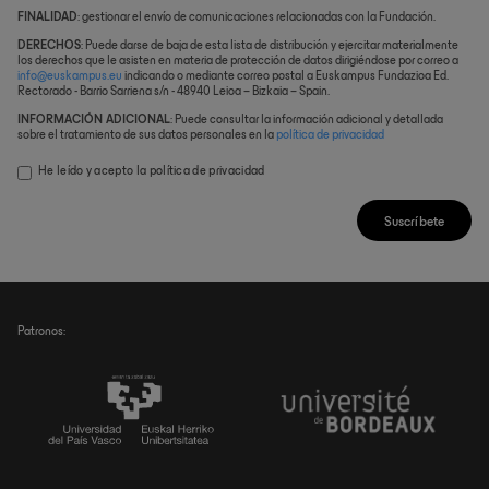
FINALIDAD
: gestionar el envío de comunicaciones relacionadas con la Fundación.
DERECHOS
: Puede darse de baja de esta lista de distribución y ejercitar materialmente
los derechos que le asisten en materia de protección de datos dirigiéndose por correo a
info@euskampus.eu
indicando o mediante correo postal a Euskampus Fundazioa Ed.
Rectorado - Barrio Sarriena s/n - 48940 Leioa – Bizkaia – Spain.
INFORMACIÓN ADICIONAL
: Puede consultar la información adicional y detallada
sobre el tratamiento de sus datos personales en la
política de privacidad
He leído y acepto la
política de privacidad
Suscríbete
Patronos: