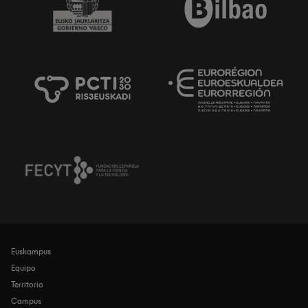
Euskampus
Navegación
principal
Equipo
Territorio
Campus