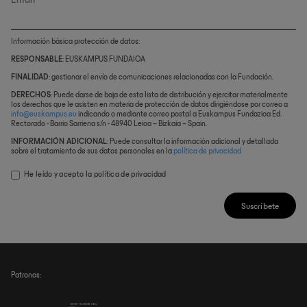
Email
Información básica protección de datos:
RESPONSABLE
: EUSKAMPUS FUNDAIOA
FINALIDAD
: gestionar el envío de comunicaciones relacionadas con la Fundación.
DERECHOS
: Puede darse de baja de esta lista de distribución y ejercitar materialmente
los derechos que le asisten en materia de protección de datos dirigiéndose por correo a
info@euskampus.eu
indicando o mediante correo postal a Euskampus Fundazioa Ed.
Rectorado - Barrio Sarriena s/n - 48940 Leioa – Bizkaia – Spain.
INFORMACIÓN ADICIONAL
: Puede consultar la información adicional y detallada
sobre el tratamiento de sus datos personales en la
política de privacidad
He leído y acepto la
política de privacidad
Suscríbete
Patronos: