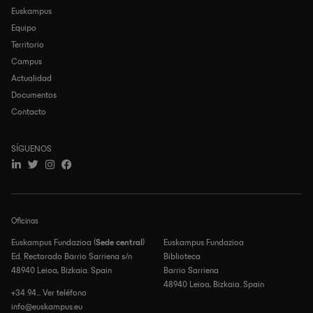
Euskampus
Navegación
principal
Equipo
Territorio
Campus
Actualidad
Documentos
Contacto
SÍGUENOS
Oficinas
Euskampus Fundazioa (
Sede central
)
Euskampus Fundazioa
Ed. Rectorado Barrio Sarriena s/n
Biblioteca
48940 Leioa, Bizkaia. Spain
Barrio Sarriena
48940 Leioa, Bizkaia. Spain
+34 94... Ver teléfono
info@euskampus.eu