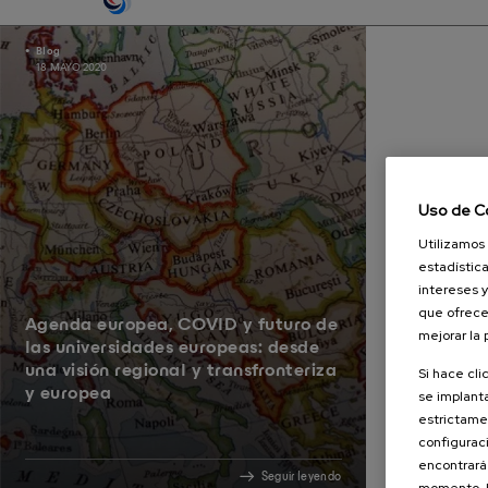
Blog
18 MAYO 2020
Uso de C
Utilizamos 
estadística
intereses y
que ofrece
Agenda europea, COVID y futuro de
mejorar la
las universidades europeas: desde
una visión regional y transfronteriza
Si hace cli
y europea
se implanta
estrictamen
configuraci
encontrará
Seguir leyendo