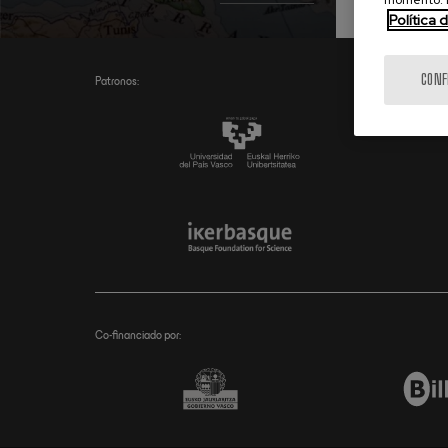
momento. E
Política 
CONF
Patronos:
Co-financiado por: