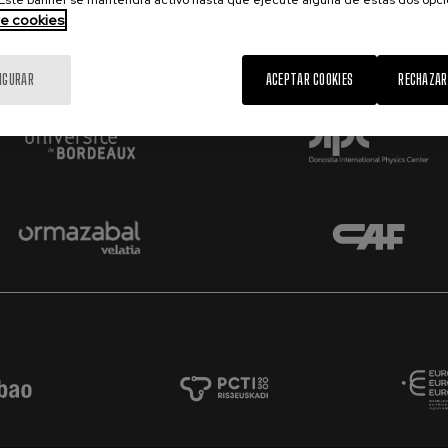
ste banner se mantendrá activo hasta que ejecute alguna de estas dos opc
de cookies
IGURAR
ACEPTAR COOKIES
RECHAZAR