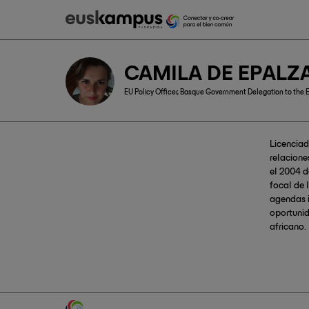
CAMILA DE EPALZ
EU Policy Officer, Basque Government Delegation to the
Licenciad
relacione
el 2004 d
focal de 
agendas i
oportunid
africano.