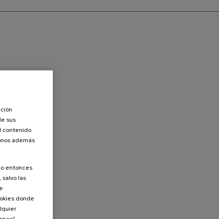
ación
de sus
el contenido
donos además
olo entonces
 salvo las
de
Cookies donde
lquier