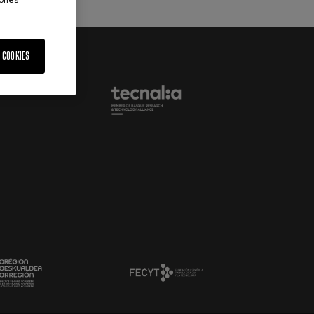
iones”
 COOKIES