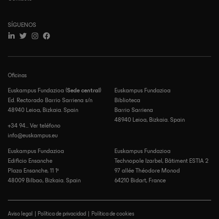
SÍGUENOS
Oficinas
Euskampus Fundazioa (
Sede central
)
Euskampus Fundazioa
Ed. Rectorado Barrio Sarriena s/n
Biblioteca
48940 Leioa, Bizkaia. Spain
Barrio Sarriena
48940 Leioa, Bizkaia. Spain
+34 94... Ver teléfono
info@euskampus.eu
Euskampus Fundazioa
Euskampus Fundazioa
Edificio Ensanche
Technopole Izarbel, Bâtiment ESTIA 2
Plaza Ensanche, 11 1º
97 allée Théodore Monod
48009 Bilbao, Bizkaia. Spain
64210 Bidart, France
Aviso legal
Política de privacidad
Política de cookies