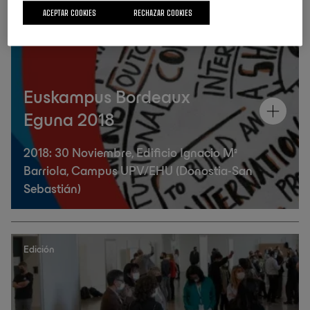
ACEPTAR COOKIES
RECHAZAR COOKIES
Edición
Euskampus Bordeaux
Eguna 2018
2018: 30 Noviembre, Edificio Ignacio Mª
Barriola, Campus UPV/EHU (Donostia-San
Sebastián)
Edición