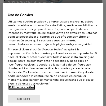
2020: 30 Octubre, online
Uso de Cookies
Utilizamos cookies propias y de terceros para mejorar nuestros
servicios, elaborar información estadística, analizar sus hábitos de
navegación, inferir grupos de interés, crear un perfil de sus
intereses y mostrarle anuncios relevantes en otros sitios. Esto nos
Edición
permite personalizar el contenido que ofrecemos y obtener
información sobre qué secciones suscitan interés,
permitiéndonos además mejorar la página web y su seguridad.
Si hace click en el botón “Aceptar todas”, aceptará la
implementación de las cookies y solo entonces se implantarán. Si
hace click en el botón “Rechazar todas”, no sé instalará ninguna
cookie, salvo las estrictamente necesarias. Si hace click en
Euskampus Bordeaux
“Configurar cookies”, accederá a la pantalla de configuración
donde podrá activar o deshabilitar las cookies y acceder a la
Eguna 2019
Política de Cookies donde encontrará más información y donde
podrá acceder a la configuración de cookies en cualquier
momento. Este banner se mantendrá activo hasta que ejecute
2019: 29 Noviembre, La Bastide (Burdeos)
alguna de estas dos opciones”
Política de cookies
CONFIGURAR