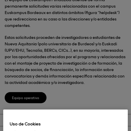
El equipo de Euskampus Fundazioa atiende de forma
permanente solicitudes varias relacionadas con el campus
Euskampus Bordeaux en distintos ámbitos (figura “helpdesk”)
que redirecciona en su caso a las direcciones y/o entidades
competentes.
Estas solicitudes proceden de investigadores o estudiantes de
Nueva Aquitania (polo universitario de Burdeos) y/o Euskadi
(UPV/EHU, Tecnalia, BERCs, CICs…), en su mayoría, interesados
por las oportunidades ofrecidas por el programa y relacionadas
con el montaje de proyecto de investigación o de formación, la
búsqueda de socios, de financiación, la información sobre
convocatorias y demás información específica relacionada con
la actividad académica y/o investigadora.
Equipo operativo
Uso de Cookies