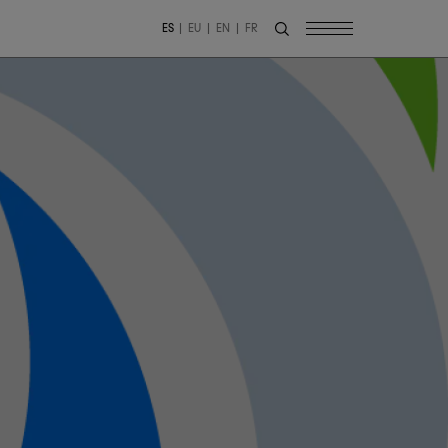
ES
EU
EN
FR