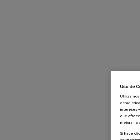
Uso de C
Utilizamos 
estadística
intereses y
que ofrece
mejorar la
Si hace cli