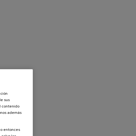
ación
de sus
el contenido
donos además
olo entonces