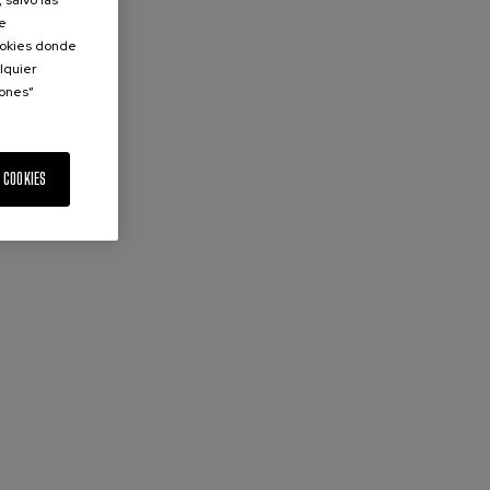
 salvo las
de
Cookies donde
lquier
iones”
 COOKIES