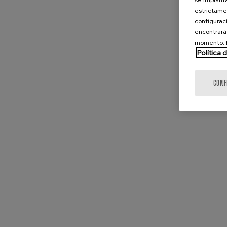
se implanta
estrictamen
configuraci
encontrará
momento. E
Política 
CONF