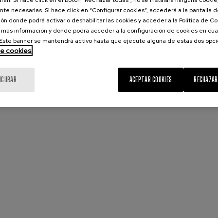
rán. Si hace click en el botón “Rechazar todas”, no sé instalará ninguna cookie,
te necesarias. Si hace click en “Configurar cookies”, accederá a la pantalla 
ón donde podrá activar o deshabilitar las cookies y acceder a la Política de 
 más información y donde podrá acceder a la configuración de cookies en cua
ste banner se mantendrá activo hasta que ejecute alguna de estas dos opc
de cookies
IGURAR
ACEPTAR COOKIES
RECHAZAR