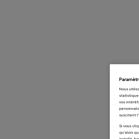
Paramètr
Nous utilis
statistique
vos intérêt
personnalis
suscitent l
Si vous cli
qu'alors qu
installé, h