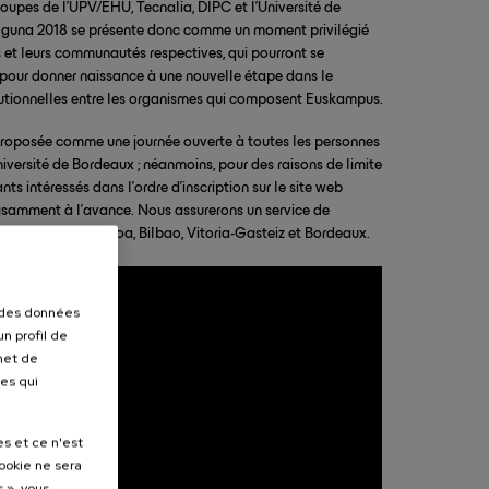
roupes de l’UPV/EHU, Tecnalia, DIPC et l’Université de
guna 2018 se présente donc comme un moment privilégié
s et leurs communautés respectives, qui pourront se
er pour donner naissance à une nouvelle étape dans le
utionnelles entre les organismes qui composent Euskampus.
oposée comme une journée ouverte à toutes les personnes
niversité de Bordeaux ; néanmoins, pour des raisons de limite
nts intéressés dans l’ordre d’inscription sur le site web
isamment à l’avance. Nous assurerons un service de
tien à partir de Leioa, Bilbao, Vitoria-Gasteiz et Bordeaux.
r des données
n profil de
rmet de
ues qui
es et ce n'est
cookie ne sera
 », vous