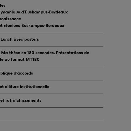
les
a dynamique d’Euskampus-Bordeaux
onnaissance
 et réunions Euskampus-Bordeaux
 - Lunch avec posters
 - Ma thèse en 180 secondes. Présentations de
elle au format MT180
ublique d’accords
et clôture institutionnelle
 et rafraîchissements