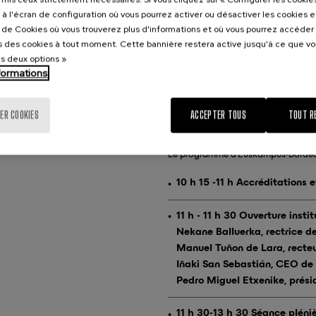
à l'écran de configuration où vous pourrez activer ou désactiver les cookies 
e de Cookies où vous trouverez plus d'informations et où vous pourrez accéder
 des cookies à tout moment. Cette bannière restera active jusqu'à ce que v
es deux options »
nformations
ER COOKIES
ACCEPTER TOUS
TOUT R
Le programme d’Euskampus-Bordeaux
10 h 15 -11 h Accréditations 
11 h - 11 h 30 Ouverture instit
Nekane Balluerka, rectrice d
Manuel Tuñon de Lara, recteu
Iñaki San Sebastián, CEO d
Pedro Miguel Etxenike, prés
11 h 30-13 h 30 Séance pléni