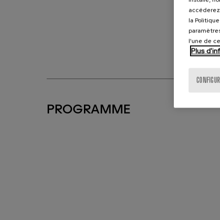
accéderez 
la Politiqu
paramètres
l'une de c
Plus d'i
CONFIGUR
PROGRAMME