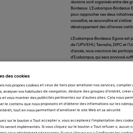
réunions sont organisés entre des g
Bordeaux. L’Euskampus-Bordeaux E
pour rapprocher ces deux initiative
connaître, se reconnaître et s’attir
développement des alliances instit
L’Euskampus-Bordeaux Eguna est pr
de l’UPV/EHU, Tecnalia, DIPC et l’U
d’accès, nous inscrirons les participa
d’Euskampus, qui sera annoncé suff
transport collectif vers Saint-Sébas
es des cookies
ons nos propres cookies et ceux de tiers pour améliorer nos services, compile
s, analyser vos habitudes de navigation, déduire des groupes d’intérêt, créer u
s et vous montrer des publicités pertinentes sur d’autres sites. Cela nous pe
er le contenu que nous proposons et d’obtenir des informations sur les rubriq
’intérêt, tout en nous permettant d’améliorer le site Web et sa sécurité.
quez sur le bouton « Tout accepter », vous accepterez l'implantation des cooki
'ils seront implémentés. Si vous cliquez sur le bouton « Tout refuser », aucun 
ormis ceux strictement nécessaires. Si vous cliquez sur « Configurer les cookies