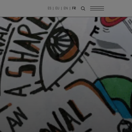
ES
EU
EN
FR