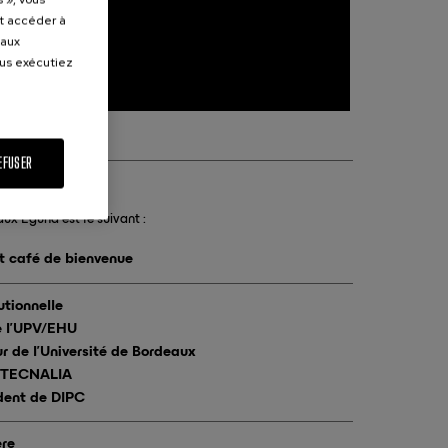
et accéder à
 aux
ous exécutiez
EFUSER
 Eguna est le suivant :
et café de bienvenue
utionnelle
e l’UPV/EHU
r de l’Université de Bordeaux
e TECNALIA
ident de DIPC
ère