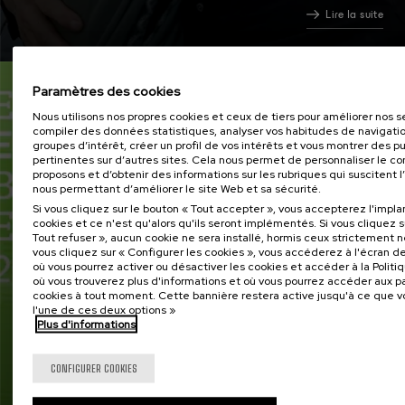
Lire la suite
Newskampus
Paramètres des cookies
31 MAR 2026
Nous utilisons nos propres cookies et ceux de tiers pour améliorer nos s
compiler des données statistiques, analyser vos habitudes de navigati
groupes d’intérêt, créer un profil de vos intérêts et vous montrer des pu
pertinentes sur d’autres sites. Cela nous permet de personnaliser le c
proposons et d’obtenir des informations sur les rubriques qui suscitent l’
nous permettant d’améliorer le site Web et sa sécurité.
Si vous cliquez sur le bouton « Tout accepter », vous accepterez l'impl
cookies et ce n'est qu'alors qu'ils seront implémentés. Si vous cliquez s
Tout refuser », aucun cookie ne sera installé, hormis ceux strictement n
vous cliquez sur « Configurer les cookies », vous accéderez à l'écran d
où vous pourrez activer ou désactiver les cookies et accéder à la Polit
où vous trouverez plus d'informations et où vous pourrez accéder aux 
cookies à tout moment. Cette bannière restera active jusqu'à ce que 
l'une de ces deux options »
Plus d'informations
CONFIGURER COOKIES