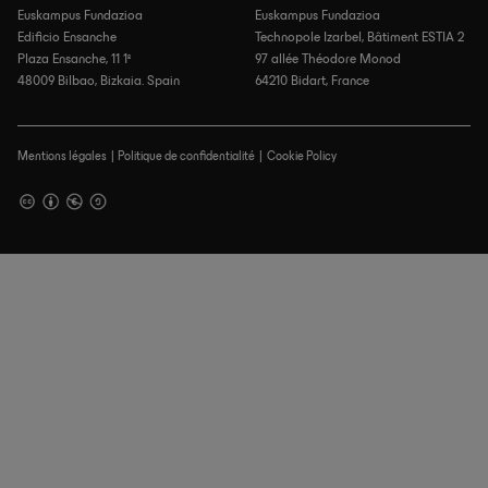
Euskampus Fundazioa
Euskampus Fundazioa
Edificio Ensanche
Technopole Izarbel, Bâtiment ESTIA 2
Plaza Ensanche, 11 1º
97 allée Théodore Monod
48009 Bilbao, Bizkaia. Spain
64210 Bidart, France
Mentions légales
Politique de confidentialité
Cookie Policy
Pied
de
page