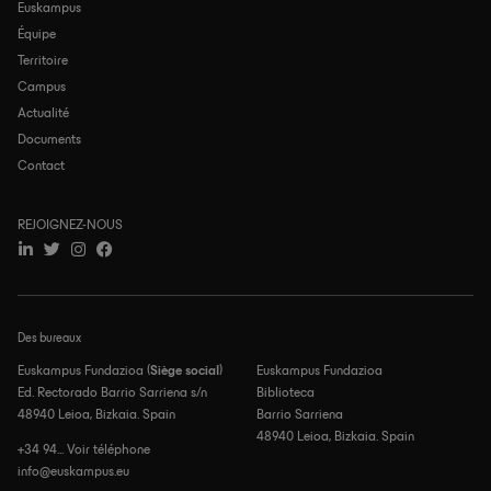
Euskampus
Navegación
principal
Équipe
Territoire
Campus
Actualité
Documents
Contact
REJOIGNEZ-NOUS
Des bureaux
Euskampus Fundazioa (
Siège social
)
Euskampus Fundazioa
Ed. Rectorado Barrio Sarriena s/n
Biblioteca
48940 Leioa, Bizkaia. Spain
Barrio Sarriena
48940 Leioa, Bizkaia. Spain
+34 94... Voir téléphone
info@euskampus.eu