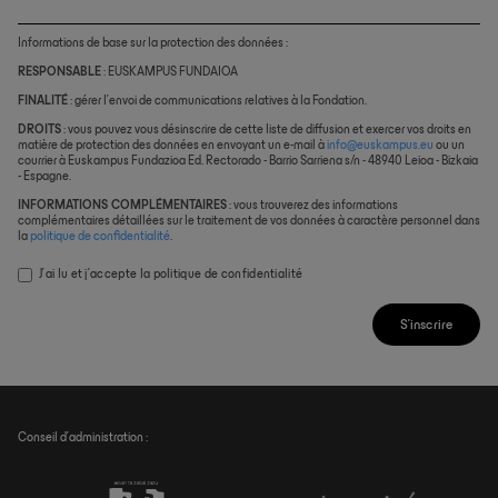
Informations de base sur la protection des données :
RESPONSABLE
: EUSKAMPUS FUNDAIOA
FINALITÉ
: gérer l’envoi de communications relatives à la Fondation.
DROITS
: vous pouvez vous désinscrire de cette liste de diffusion et exercer vos droits en
matière de protection des données en envoyant un e-mail à
info@euskampus.eu
ou un
courrier à Euskampus Fundazioa Ed. Rectorado - Barrio Sarriena s/n - 48940 Leioa - Bizkaia
- Espagne.
INFORMATIONS COMPLÉMENTAIRES
: vous trouverez des informations
complémentaires détaillées sur le traitement de vos données à caractère personnel dans
la
politique de confidentialité
.
J’ai lu et j’accepte la
politique de confidentialité
S'inscrire
Conseil d’administration :