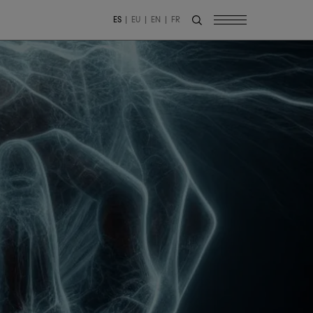
ES
EU
EN
FR