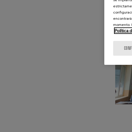
se implanta
—, IKAsas
estrictamen
Enfermerí
configuraci
Tecnologí
encontrará
momento. E
Política 
CONF