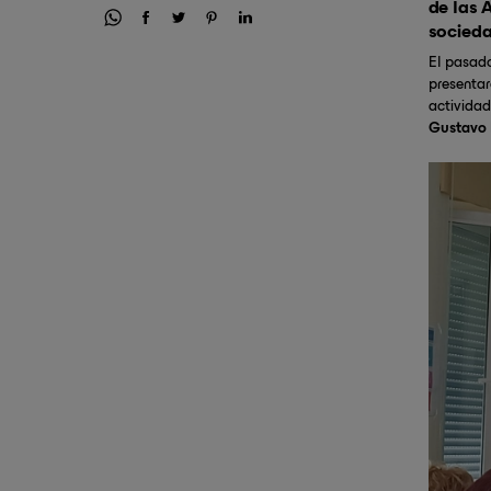
de las 
socieda
El pasado
presentar
activida
Gustavo 