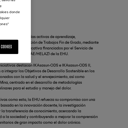
 salvo las
de
Cookies donde
lquier
iones”
mpulsa metodologías activas de aprendizaje,
nte en la tutorización de Trabajos Fin de Grado, mediante
 COOKIES
de innovación educativa financiados por el Servicio de
ento Educativo (SAE/HELAZ) de la EHU.
iniciativas destacan IKAsasun-ODS e IKAsasun-ODS II,
 a integrar los Objetivos de Desarrollo Sostenible en los
onados con la salud y el envejecimiento, así como
Mina, centrado en el desarrollo de metodologías
plinares para el estudio y manejo del dolor.
tivas como esta, la EHU refuerza su compromiso con una
basada en la innovación docente, la investigación
 la transferencia de conocimiento, acercando la
d a la sociedad y contribuyendo a mejorar la comprensión
anitarios de gran impacto como el dolor crónico.