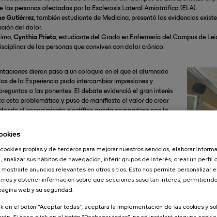
e las personas afectadas por la Esclerosis Lateral Amiotrófica (ELA).
ne Gutiérrez
, también estudiante de Medicina, presentó las evidencias existen
ción del dolor.
timo,
Cynthia Prieto
, estudiante del Grado en Enfermería del Campus de Lei
isciplinar de las personas que conviven con dolor crónico.
ntaciones dieron paso a un coloquio en el que el alumnado
las de la Experiencia pudo intercambiar impresiones y
preguntas a las ponentes. El debate evidenció el gran interés
ta esta problemática y puso de manifiesto el valor de crear
donde el conocimiento científico pueda compartirse con la
.
ookies
 innovación docente para una formación conectada con la
cookies propias y de terceros para mejorar nuestros servicios, elaborar inform
, analizar sus hábitos de navegación, inferir grupos de interés, crear un perfil 
dad forma parte de IKAsasun-Mina, uno de los proyectos
 mostrarle anuncios relevantes en otros sitios. Esto nos permite personalizar 
ados por IKAsasun, grupo docente estructurado de la EHU
mos y obtener información sobre qué secciones suscitan interés, permitién
a la enseñanza multidisciplinar biosanitaria.
 página web y su seguridad.
 por personal docente e investigador de los campus de
ck en el botón “Aceptar todas”, aceptará la implementación de las cookies y s
itoria-Gasteiz —especialmente de la Facultad de Farmacia