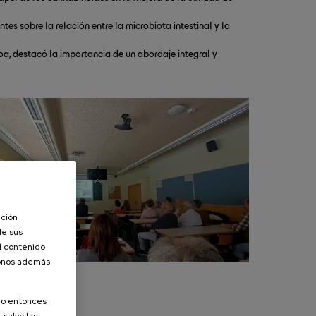
tes sobre la relación entre la microbiota intestinal y la
oa, destacó la importancia de un abordaje integral y
ación
de sus
el contenido
donos además
olo entonces