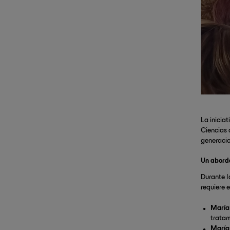
La inicia
Ciencias 
generacio
Un aborda
Durante l
requiere 
María
tratam
María