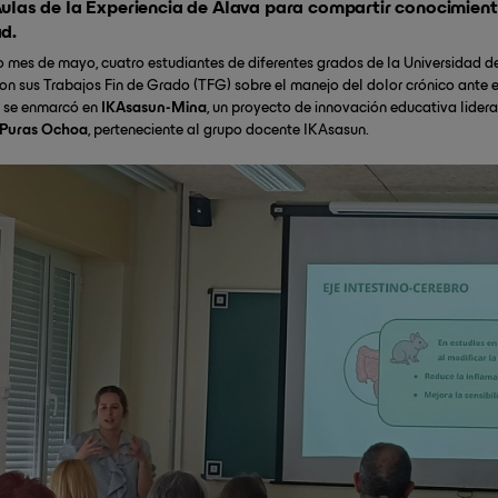
Aulas de la Experiencia de Álava para compartir conocimient
d.
 mes de mayo, cuatro estudiantes de diferentes grados de la Universidad de
on sus Trabajos Fin de Grado (TFG) sobre el manejo del dolor crónico ante
d se enmarcó en
IKAsasun-Mina
, un proyecto de innovación educativa lider
Puras Ochoa
, perteneciente al grupo docente IKAsasun.