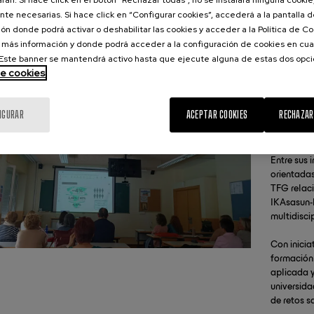
rán. Si hace click en el botón “Rechazar todas”, no sé instalará ninguna cookie,
un trabaja en titulaciones como Farmacia, Medicina,
te necesarias. Si hace click en “Configurar cookies”, accederá a la pantalla 
a, Nutrición Humana y Dietética, Fisioterapia o Ciencia y
ón donde podrá activar o deshabilitar las cookies y acceder a la Política de 
a de los Alimentos.
 más información y donde podrá acceder a la configuración de cookies en cua
ste banner se mantendrá activo hasta que ejecute alguna de estas dos opc
de cookies
El grupo i
especialme
IGURAR
ACEPTAR COOKIES
RECHAZAR
proyectos 
Asesorami
Entre sus 
orientadas
TFG relaci
IKAsasun-
multidisci
Con inicia
formación 
aplicada y
universida
de retos s