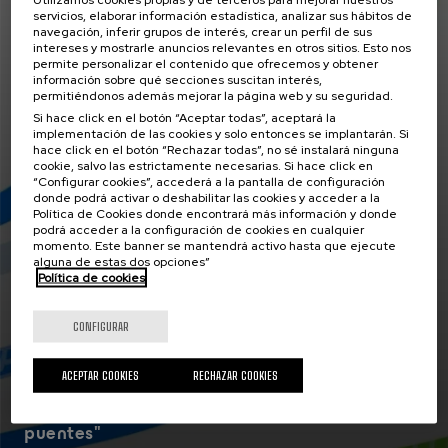
servicios, elaborar información estadística, analizar sus hábitos de
Actualidad
navegación, inferir grupos de interés, crear un perfil de sus
30 JUN 2026
intereses y mostrarle anuncios relevantes en otros sitios. Esto nos
permite personalizar el contenido que ofrecemos y obtener
información sobre qué secciones suscitan interés,
permitiéndonos además mejorar la página web y su seguridad.
Si hace click en el botón “Aceptar todas”, aceptará la
implementación de las cookies y solo entonces se implantarán. Si
hace click en el botón “Rechazar todas”, no sé instalará ninguna
cookie, salvo las estrictamente necesarias. Si hace click en
“Configurar cookies”, accederá a la pantalla de configuración
donde podrá activar o deshabilitar las cookies y acceder a la
Política de Cookies donde encontrará más información y donde
podrá acceder a la configuración de cookies en cualquier
momento. Este banner se mantendrá activo hasta que ejecute
alguna de estas dos opciones”
Política de cookies
CONFIGURAR
ACEPTAR COOKIES
RECHAZAR COOKIES
Euskampus Bordeaux Eguna 2026 "Tejiendo
puentes"