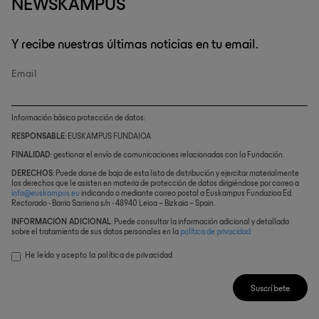
NEWSKAMPUS
Y recibe nuestras últimas noticias en tu email.
Email
Información básica protección de datos:
RESPONSABLE
: EUSKAMPUS FUNDAIOA
FINALIDAD
: gestionar el envío de comunicaciones relacionadas con la Fundación.
DERECHOS
: Puede darse de baja de esta lista de distribución y ejercitar materialmente
los derechos que le asisten en materia de protección de datos dirigiéndose por correo a
info@euskampus.eu
indicando o mediante correo postal a Euskampus Fundazioa Ed.
Rectorado - Barrio Sarriena s/n - 48940 Leioa – Bizkaia – Spain.
INFORMACIÓN ADICIONAL
: Puede consultar la información adicional y detallada
sobre el tratamiento de sus datos personales en la
política de privacidad
He leído y acepto la
política de privacidad
Suscríbete