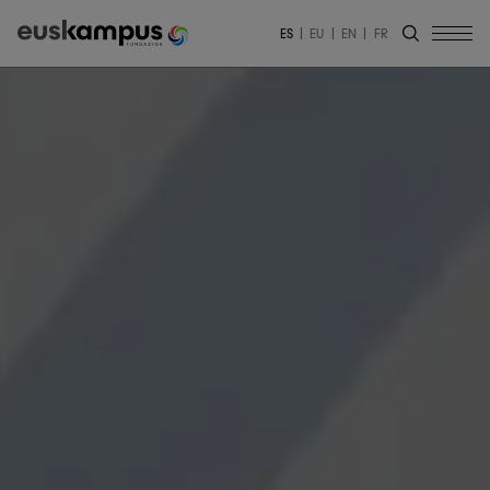
ES
EU
EN
FR