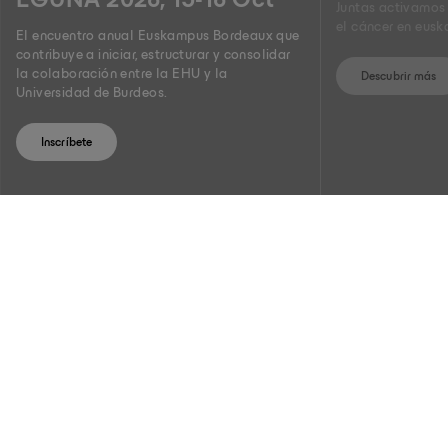
EGUNA 2026, 15-16 Oct
Juntas activamos 
el cáncer en eusk
El encuentro anual Euskampus Bordeaux que
contribuye a iniciar, estructurar y consolidar
la colaboración entre la EHU y la
Descubrir más
Universidad de Burdeos.
Inscríbete
EUSKAMPUS FUNDAZIOA,
DESDE EL AÑO 2011
Euskampus Fundazioa es un espacio institucional
fundamentado en la complementariedad y visión compartida
de sus patronos fundacionales, UPV/EHU, Tecnalia y DIPC, junto
con la Universidad de Burdeos.