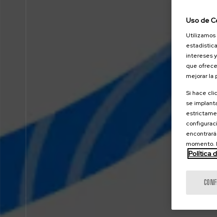
Uso de C
Utilizamos 
estadística
intereses y
que ofrece
mejorar la
Si hace cli
se implanta
estrictamen
configuraci
encontrará
momento. E
Política 
CONF