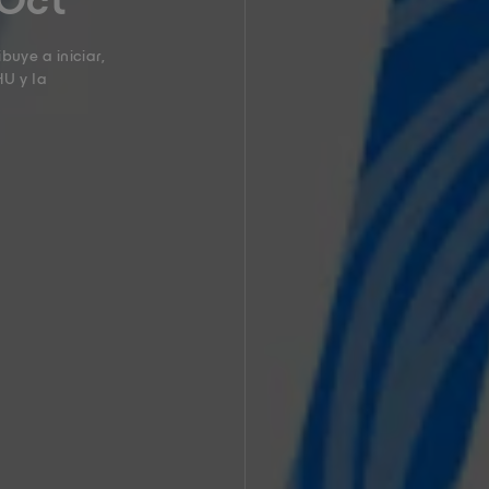
 Oct
uye a iniciar,
HU y la