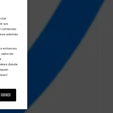
ación
de sus
el contenido
donos además
olo entonces
 salvo las
de
Cookies donde
lquier
iones”
 COOKIES