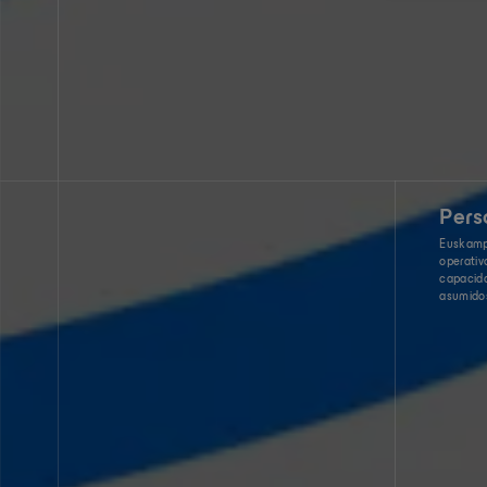
Pers
Euskamp
operativo
capacida
asumidos