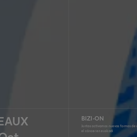
BIZI-ON
EAUX
Juntas activamos nuevas formas de v
el cáncer en euskadi