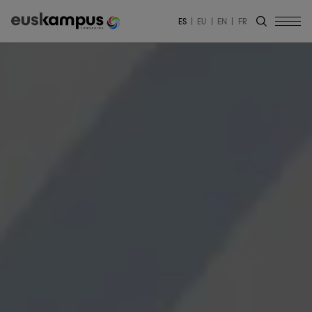
ES
EU
EN
FR