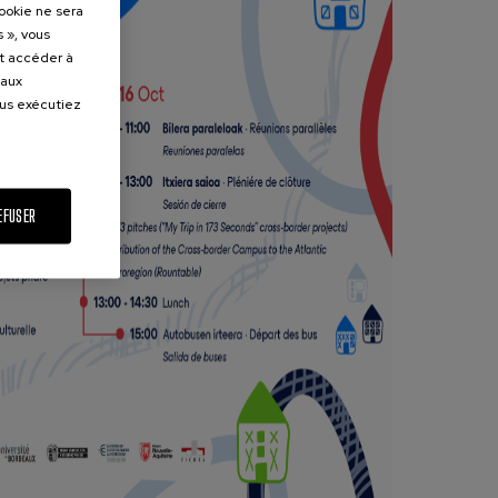
cookie ne sera
 », vous
et accéder à
 aux
ous exécutiez
EFUSER