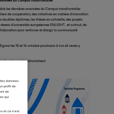
avancées du Campus transfrontalier”
mble les dernières avancées du Campus transfrontalier
iers de coopération, des initiatives en matière d'innovation
 doubles diplômes, les thèses en cotutelle, des projets
du réseau d'universités européennes ENLIGHT...et surtout, de
ollaboration pour renforcer et élargir la communauté
guna les 15 et 16 octobre prochains à Irun et venez y
e des réseaux transfrontaliers!
r des données
n profil de
rmet de
ues qui
es et ce n'est