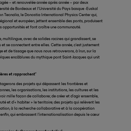
rtagée – et renouvelée année après année – par deux
versité de Bordeaux et l’Université du Pays basque -Euskal
on Tecnalia, le Donostia International Physics Center qui,
rorégional et européen, jettent ensemble des ponts, produisent
s opportunités et font croître une communauté.
multilingue, avec de solides racines qui grandissent, se
s et se connectent entre elles. Cette année, c’est justement
 et de tissage que nous nous retrouverons, à Irun, sur la
elques encâblures du mythique pont Saint-Jacques qui unit
tières et rapprochent”
tagerons des projets qui dépassent les frontières et
nnes, les organisations, les institutions, les cultures et les
voir mille façon de collaborer, de créer et d'agir ensemble,
 et d'« habiter » le territoire; des projets qui relèvent les
rmation, à la recherche collaborative et à la coopération
, enfin, qui embrassent l'internationalisation depuis le cœur