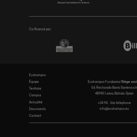
Co-financé par :
Euskampus
Navegación
Équipe
Euskampus Fundazioa (
Siège soci
principal
Ed. Rectorado Barrio Sarriena s/
Territoire
48940 Leioa, Bizkaia. Spain
Campus
Actualité
+34 94... Voir téléphone
info@euskampus.eu
Documents
Contact