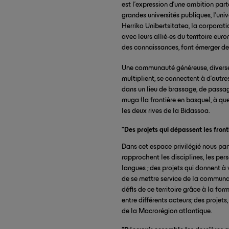
est l’expression d’une ambition pa
grandes universités publiques, l’uni
Herriko Unibertsitatea, la corporati
avec leurs allié-es du territoire eu
des connaissances, font émerger de
Une communauté généreuse, diverse, 
multiplient, se connectent à d’autre
dans un lieu de brassage, de passage
muga (la frontière en basque), à qu
les deux rives de la Bidassoa.
“Des projets qui dépassent les fron
Dans cet espace privilégié nous par
rapprochent les disciplines, les perso
langues ; des projets qui donnent à 
de se mettre service de la communauté
défis de ce territoire grâce à la fo
entre différents acteurs; des projets
de la Macrorégion atlantique.