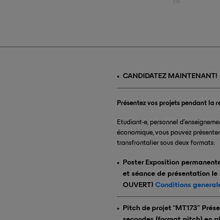
CANDIDATEZ MAINTENANT!
Présentez vos projets pendant la r
Etudiant-e, personnel d’enseignemen
économique, vous pouvez présenter 
transfrontalier sous deux formats:
Poster Exposition
permanente 
et séance de présentation le 
OUVERT)
Conditions general
Pitch de projet “MT173”
Présen
secondes (format pitch) en pl