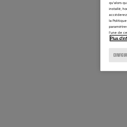
qu'alors qu
installé, h
accéderez 
la Politiqu
paramètres
l'une de c
Plus d'i
CONFIGUR