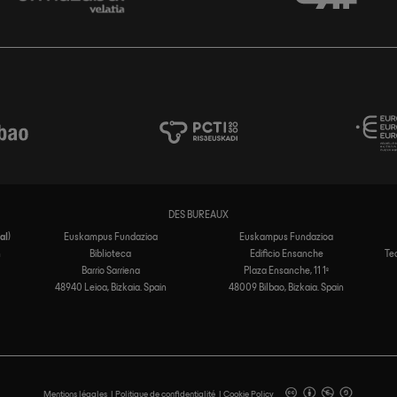
DES BUREAUX
al
)
Euskampus Fundazioa
Euskampus Fundazioa
n
Biblioteca
Edificio Ensanche
Te
Barrio Sarriena
Plaza Ensanche, 11 1º
48940 Leioa, Bizkaia. Spain
48009 Bilbao, Bizkaia. Spain
Mentions légales
Politique de confidentialité
Cookie Policy