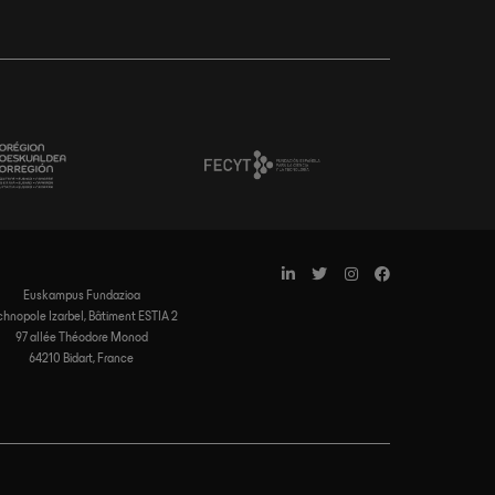
Euskampus Fundazioa
chnopole Izarbel, Bâtiment ESTIA 2
97 allée Théodore Monod
64210 Bidart, France