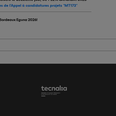
es de l'Appel à candidatures projets “MT173”
Bordeaux Eguna 2026!