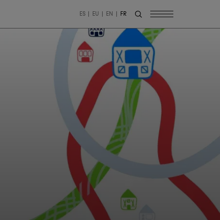
ES
EU
EN
FR