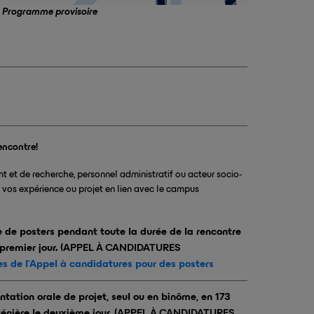
Programme provisoire
encontre!
t et de recherche, personnel administratif ou acteur socio-
vos expérience ou projet en lien avec le campus
de posters pendant toute la durée de la rencontre
premier jour.
(APPEL À CANDIDATURES
es de l'Appel à candidatures pour des posters
tation orale de projet, seul ou en binôme, en 173
énière le deuxième jour,
(APPEL À CANDIDATURES