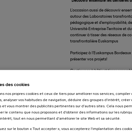
“Découvrir ensemble les dernières 
L'occasion aussi de découvrir ense
autour des Laboratoires transfrontal
pédagogique et d'employabilité, des
Université-Entreprise-Territoire et 
continuer à tisser des réseaux de c
transfrontalière Euskampus
Participez à l'Euskampus Bordeaux E
présenter vos projets!
Continuons à bâtir et tisser ensembl
es des cookies
ons nos propres cookies et ceux de tiers pour améliorer nos services, compile
s, analyser vos habitudes de navigation, déduire des groupes d’intérêt, créer u
s et vous montrer des publicités pertinentes sur d’autres sites. Cela nous pe
er le contenu que nous proposons et d’obtenir des informations sur les rubriq
’intérêt, tout en nous permettant d’améliorer le site Web et sa sécurité.
quez sur le bouton « Tout accepter », vous accepterez l'implantation des cooki