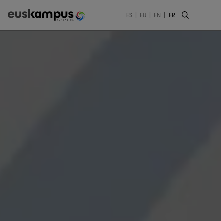
ES
EU
EN
FR