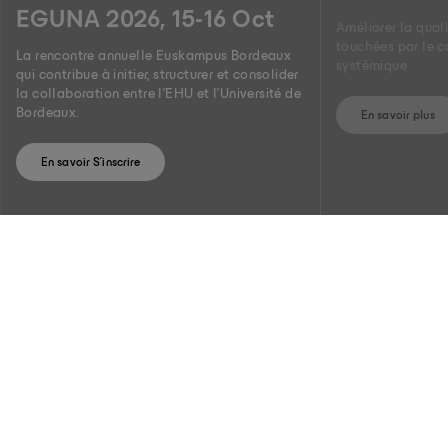
EGUNA 2026, 15-16 Oct
Améliorer la qual
touchées par le 
La rencontre annuelle Euskampus Bordeaux
systémique
qui contribue à initier, structurer et consolider
la collaboration entre l'EHU et l'Université de
Bordeaux.
En savoir plus
En savoir S'inscrire
EUSKAMPUS FUNDAZIOA,
DEPUIS 2011
Euskampus Fundazioa est un espace institutionnel basé sur la
complémentarité et la vision partagée de ses membres
fondateurs, l’UPV/EHU, Tecnalia et le DIPC, et l’Université de
Bordeaux.