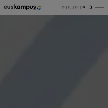
ES
EU
EN
FR