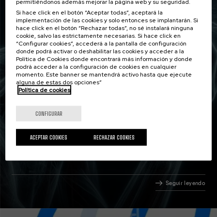
permitiéndonos además mejorar la página web y su seguridad.
Si hace click en el botón “Aceptar todas”, aceptará la
implementación de las cookies y solo entonces se implantarán. Si
hace click en el botón “Rechazar todas”, no sé instalará ninguna
cookie, salvo las estrictamente necesarias. Si hace click en
“Configurar cookies”, accederá a la pantalla de configuración
donde podrá activar o deshabilitar las cookies y acceder a la
Política de Cookies donde encontrará más información y donde
podrá acceder a la configuración de cookies en cualquier
momento. Este banner se mantendrá activo hasta que ejecute
alguna de estas dos opciones”
Política de cookies
Estudiantes de la EHU acercan a la
CONFIGURAR
ciudadanía los últimos avances sobre el
abordaje del dolor crónico
ACEPTAR COOKIES
RECHAZAR COOKIES
Seguir leyendo