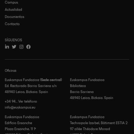
Campus
Actualidad
Documentos
Contacto
SÍGUENOS
Oficinas
Euskampus Fundazioa (
Sede central
)
Euskampus Fundazioa
Ed. Rectorado Barrio Sarriena s/n
Biblioteca
48940 Leioa, Bizkaia. Spain
Barrio Sarriena
48940 Leioa, Bizkaia. Spain
+34 94... Ver teléfono
info@euskampus.eu
Euskampus Fundazioa
Euskampus Fundazioa
Edificio Ensanche
Technopole Izarbel, Bâtiment ESTIA 2
Plaza Ensanche, 11 1º
97 allée Théodore Monod