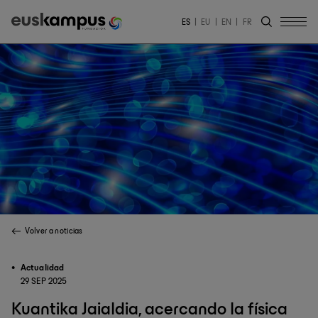
ES
EU
EN
FR
Volver a noticias
Actualidad
29 SEP 2025
Kuantika Jaialdia, acercando la física