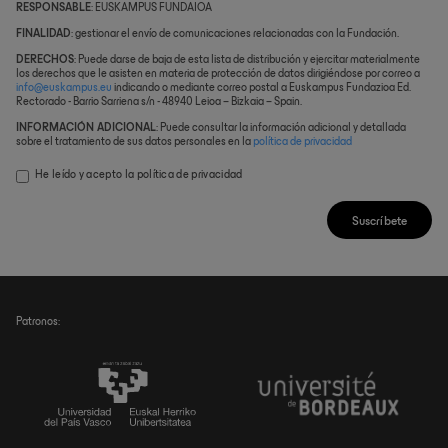
RESPONSABLE
: EUSKAMPUS FUNDAIOA
FINALIDAD
: gestionar el envío de comunicaciones relacionadas con la Fundación.
DERECHOS
: Puede darse de baja de esta lista de distribución y ejercitar materialmente
los derechos que le asisten en materia de protección de datos dirigiéndose por correo a
info@euskampus.eu
indicando o mediante correo postal a Euskampus Fundazioa Ed.
Rectorado - Barrio Sarriena s/n - 48940 Leioa – Bizkaia – Spain.
INFORMACIÓN ADICIONAL
: Puede consultar la información adicional y detallada
sobre el tratamiento de sus datos personales en la
política de privacidad
He leído y acepto la
política de privacidad
Suscríbete
Patronos: