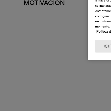
Si hace cli
MOTIVACIÓN
se implanta
estrictamen
configuraci
encontrará
momento. E
Política 
CONF