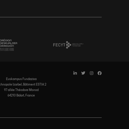
Euskampus Fundazioa
chnopole Izarbel, Bâtiment ESTIA 2
97 allée Théodore Monod
64210 Bidart, France