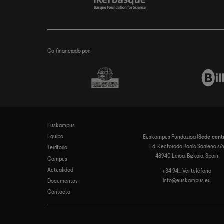
Co-financiado por:
Euskampus
Navegación
Equipo
Euskampus Fundazioa (
Sede cent
principal
Ed. Rectorado Barrio Sarriena s/
Territorio
48940 Leioa, Bizkaia. Spain
Campus
Actualidad
+34 94... Ver teléfono
info@euskampus.eu
Documentos
Contacto