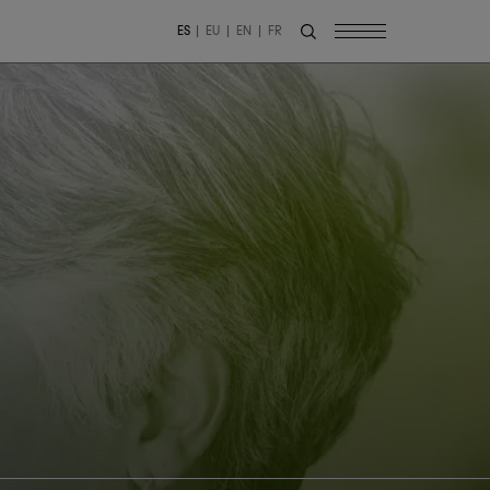
ES
EU
EN
FR