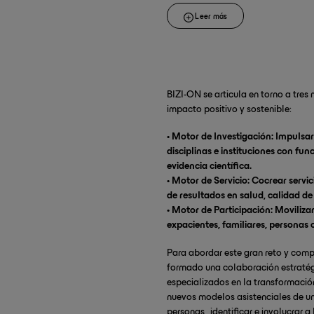
1.
Movilizar y empoderar a la ciud
Leer más
profesionales)
para definir cómo 
2. Habilitar el
cuidado integrado
pa
experiencia con el cáncer, incluyen
3. Extender el cuidado del cáncer
d
confianza entre lo sanitario y lo so
BIZI-ON se articula en torno a tres
4. Generar conocimiento y evidencia
impacto positivo y sostenible:
• Motor de Investigación: Impulsar
disciplinas e instituciones con fu
evidencia científica.
• Motor de Servicio: Cocrear servic
de resultados en salud, calidad de 
• Motor de Participación: Moviliza
expacientes, familiares, personas c
Para abordar este gran reto y co
formado una colaboración estratég
especializados en la transformació
nuevos modelos asistenciales de un
personas , identificar e involucrar 