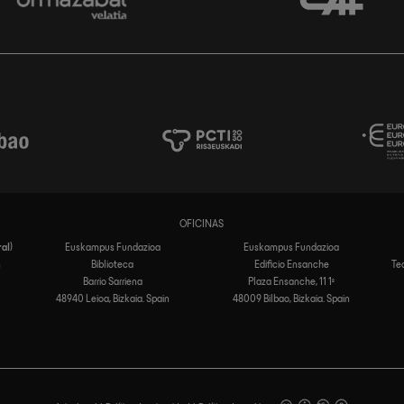
OFICINAS
ral
)
Euskampus Fundazioa
Euskampus Fundazioa
n
Biblioteca
Edificio Ensanche
Te
Barrio Sarriena
Plaza Ensanche, 11 1º
48940 Leioa, Bizkaia. Spain
48009 Bilbao, Bizkaia. Spain