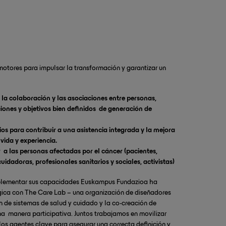
adanía
(pacientes, personas cuidadoras, expacientes,
la sociedad vasca acompaña al cáncer
.
ra mantener la calidad de vida a lo largo de toda la
do la “vida después” de tratamientos.
el hospital a la comunidad
, estableciendo puentes de
cial para servir mejor a las necesidades de la ciudadanía.
 motores para impulsar la transformación y garantizar un
 científica para habilitar y capacitar el sistema.
 la colaboración y las asociaciones entre personas,
nciones y objetivos bien definidos de generación de
ios para contribuir a una asistencia integrada y la mejora
vida y experiencia.
r a las personas afectadas por el cáncer (pacientes,
uidadoras, profesionales sanitarios y sociales, activistas)
mplementar sus capacidades Euskampus Fundazioa ha
ica con The Care Lab – una organización de diseñadores
n de sistemas de salud y cuidado y la co-creación de
a manera participativa. Juntos trabajamos en movilizar
a los agentes clave para asegurar una correcta definición y