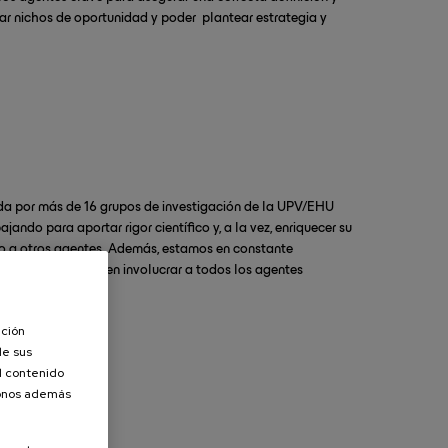
icar nichos de oportunidad y poder plantear estrategia y
.
a por más de 16 grupos de investigación de la UPV/EHU
ndo para aportar rigor científico y, a la vez, enriquecer su
to a otros agentes. Además, estamos en constante
 investigación y en involucrar a todos los agentes
ación
de sus
el contenido
donos además