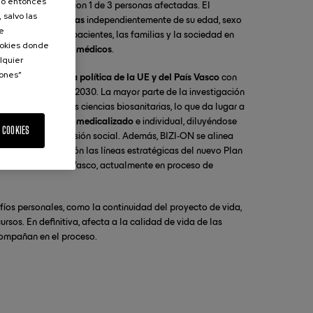
olo entonces
uerte
en Euskadi con 1 de 3 personas afectadas. El
 salvo las
a
todas las personas
independientemente de su edad, sexo
de
remenda para los pacientes, las familias y la sociedad en
Cookies donde
e los tratamientos médicos
.
lquier
iones”
dades de la agenda política de la UE y del País Vasco
con
encia del 70% para 2030. La mayor parte de la investigación
 en el ámbito de las ciencias biosanitarias, lo que da lugar a
áncer todavía muy medicalizado
e individual, diluyéndose
 COOKIES
ctuales y la dimensión social. Además, BIZI-ON se alinea
 sigue con atención las líneas estratégicas del nuevo Plan
el Pacto de Salud Vasco, actualmente en proceso de
fíos personales, como la continuidad del proyecto de vida,
ursos. En definitiva, afecta a la calidad de vida de las
compañan en el proceso.