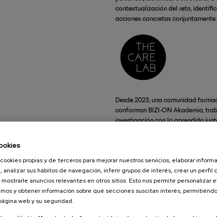
contextualización del reto, identif
acciones concretas conjuntamente
Desde 2023, una comunidad formad
conforman BIZI-ON Akademia, trabaja
investigación con lo aprendido jun
búsqueda de nuevas capacidades de
sociales relevantes.
ookies
cookies propias y de terceros para mejorar nuestros servicios, elaborar inform
, analizar sus hábitos de navegación, inferir grupos de interés, crear un perfil 
 mostrarle anuncios relevantes en otros sitios. Esto nos permite personalizar 
mos y obtener información sobre qué secciones suscitan interés, permitién
 página web y su seguridad.