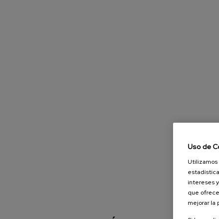
Uso de C
Utilizamos 
estadística
intereses y
que ofrece
mejorar la