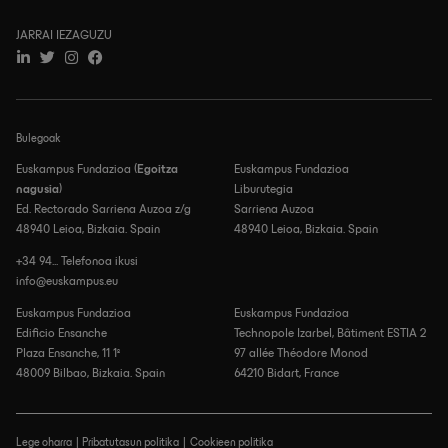
JARRAI IEZAGUZU
Bulegoak
Euskampus Fundazioa (
Egoitza
Euskampus Fundazioa
nagusia
)
Liburutegia
Ed. Rectorado Sarriena Auzoa z/g
Sarriena Auzoa
48940 Leioa, Bizkaia. Spain
48940 Leioa, Bizkaia. Spain
+34 94... Telefonoa ikusi
info@euskampus.eu
Euskampus Fundazioa
Euskampus Fundazioa
Edificio Ensanche
Technopole Izarbel, Bâtiment ESTIA 2
Plaza Ensanche, 11 1º
97 allée Théodore Monod
48009 Bilbao, Bizkaia. Spain
64210 Bidart, France
Lege oharra
Pribatutasun politika
Cookieen politika