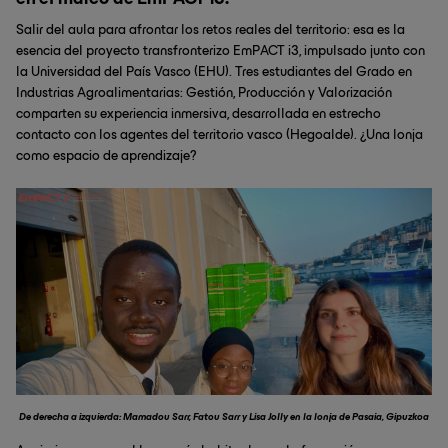
en el marco de EmPACT i3.
Salir del aula para afrontar los retos reales del territorio: esa es la
esencia del proyecto transfronterizo EmPACT i3, impulsado junto con
la Universidad del País Vasco (EHU). Tres estudiantes del Grado en
Industrias Agroalimentarias: Gestión, Producción y Valorización
comparten su experiencia inmersiva, desarrollada en estrecho
contacto con los agentes del territorio vasco (Hegoalde). ¿Una lonja
como espacio de aprendizaje?
De derecha a izquierda: Mamadou Sarr, Fatou Sarr y Lisa Jolly en la lonja de Pasaia, Gipuzkoa