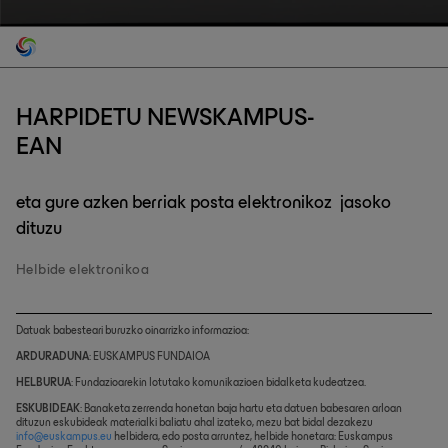
HARPIDETU NEWSKAMPUS-
EAN
eta gure azken berriak posta elektronikoz jasoko
dituzu
Helbide elektronikoa
Datuak babesteari buruzko oinarrizko informazioa:
ARDURADUNA
: EUSKAMPUS FUNDAIOA
HELBURUA
: Fundazioarekin lotutako komunikazioen bidalketa kudeatzea.
ESKUBIDEAK
: Banaketa zerrenda honetan baja hartu eta datuen babesaren arloan
dituzun eskubideak materialki baliatu ahal izateko, mezu bat bidal dezakezu
info@euskampus.eu
helbidera, edo posta arruntez, helbide honetara: Euskampus