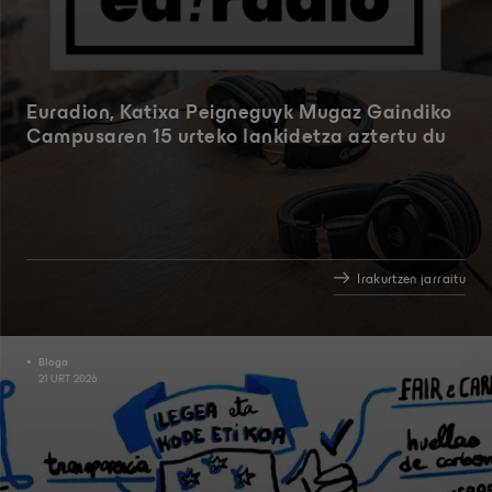
Euradion, Katixa Peigneguyk Mugaz Gaindiko
Campusaren 15 urteko lankidetza aztertu du
Irakurtzen jarraitu
Bloga
21 URT 2026