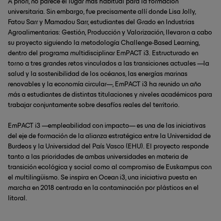
A priori, no parece el lugar más habitual para la formación
universitaria. Sin embargo, fue precisamente allí donde Lisa Jolly,
Fatou Sarr y Mamadou Sarr, estudiantes del Grado en Industrias
Agroalimentarias: Gestión, Producción y Valorización, llevaron a cabo
su proyecto siguiendo la metodología Challenge-Based Learning,
dentro del programa multidisciplinar EmPACT i3. Estructurado en
torno a tres grandes retos vinculados a las transiciones actuales —la
salud y la sostenibilidad de los océanos, las energías marinas
renovables y la economía circular—, EmPACT i3 ha reunido un año
más a estudiantes de distintas titulaciones y niveles académicos para
trabajar conjuntamente sobre desafíos reales del territorio.
EmPACT i3 —empleabilidad con impacto— es una de las iniciativas
del eje de formación de la alianza estratégica entre la Universidad de
Burdeos y la Universidad del País Vasco (EHU). El proyecto responde
tanto a las prioridades de ambas universidades en materia de
transición ecológica y social como al compromiso de Euskampus con
el multilingüismo. Se inspira en Ocean i3, una iniciativa puesta en
marcha en 2018 centrada en la contaminación por plásticos en el
litoral.