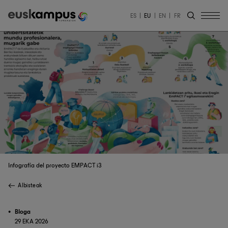
ES
EU
EN
FR
Infografía del proyecto EMPACT i3
Albisteak
Bloga
29 EKA 2026