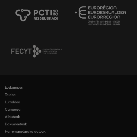
Euskampus
Navegación
principal
Taldea
Lurraldea
Campusa
Albisteak
Dokumentuak
Harremanetarako datuak