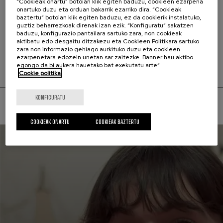
“Cookieak onartu” botoian klik egiten baduzu, cookieen ezarpena
YouTube de Euskampus Fundazioa.
onartuko duzu eta orduan bakarrik ezarriko dira. “Cookieak
baztertu” botoian klik egiten baduzu, ez da cookierik instalatuko,
guztiz beharrezkoak direnak izan ezik. “Konfiguratu” sakatzen
baduzu, konfigurazio pantailara sartuko zara, non cookieak
aktibatu edo desgaitu ditzakezu eta Cookieen Politikara sartuko
zara non informazio gehiago aurkituko duzu eta cookieen
PARTEKATU
ezarpenetara edozein unetan sar zaitezke. Banner hau aktibo
egongo da bi aukera hauetako bat exekutatu arte”
Cookie politika
KONFIGURATU
GAIARI BURUZKO ALBISTEAK
COOKIEAK ONARTU
COOKIEAK BAZTERTU
Bloga
08 EKA 2026