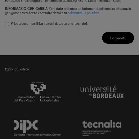
Fundazioa Errektoregoaren er. - Sarriena auzoa z/g, 48940 Leioa – Bizkaia – Spain.
INFORMAZIO GEHIGARRIA
: Zure datu pertsonalen tratamenduari buruzko informazio
gehigarria eta zehatza kontsulta dezakezu
pribatutasun politikan
Pribatutasun politika
irakurri dut, eta onartzen dut.
Harpidetu
Patronatukideak: