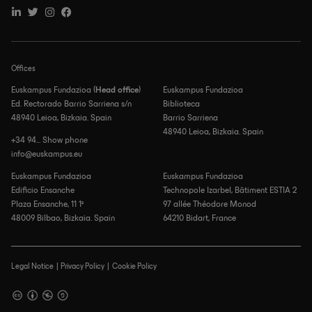
Offices
Euskampus Fundazioa (
Head office
)
Euskampus Fundazioa
Ed. Rectorado Barrio Sarriena s/n
Biblioteca
48940 Leioa, Bizkaia. Spain
Barrio Sarriena
48940 Leioa, Bizkaia. Spain
+34 94... Show phone
info@euskampus.eu
Euskampus Fundazioa
Euskampus Fundazioa
Edificio Ensanche
Technopole Izarbel, Bâtiment ESTIA 2
Plaza Ensanche, 11 1º
97 allée Théodore Monod
48009 Bilbao, Bizkaia. Spain
64210 Bidart, France
Legal Notice
Privacy Policy
Cookie Policy
Footer