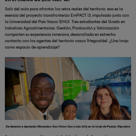
en el marco de EmPACT i3.
Salir del aula para afrontar los retos reales del territorio: esa es la
esencia del proyecto transfronterizo EmPACT i3, impulsado junto con
la Universidad del País Vasco (EHU). Tres estudiantes del Grado en
Industrias Agroalimentarias: Gestión, Producción y Valorización
comparten su experiencia inmersiva, desarrollada en estrecho
contacto con los agentes del territorio vasco (Hegoalde). ¿Una lonja
como espacio de aprendizaje?
De derecha a izquierda: Mamadou Sarr, Fatou Sarr y Lisa Jolly en la lonja de Pasaia, Gipuzkoa