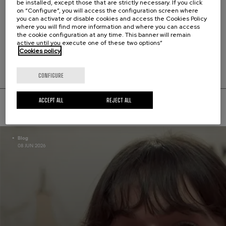
be installed, except those that are strictly necessary. If you click
YouTube de Euskampus Fundazioa.
on “Configure”, you will access the configuration screen where
you can activate or disable cookies and access the Cookies Policy
where you will find more information and where you can access
the cookie configuration at any time. This banner will remain
active until you execute one of these two options”
Cookies policy
SHARE THIS
CONFIGURE
ACCEPT ALL
REJECT ALL
RELATED NEWS
Blog
08 JUN 2026