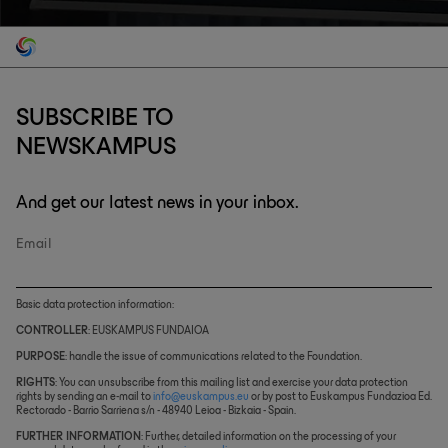
SUBSCRIBE TO
NEWSKAMPUS
And get our latest news in your inbox.
Email
Basic data protection information:
CONTROLLER
: EUSKAMPUS FUNDAIOA
PURPOSE
: handle the issue of communications related to the Foundation.
RIGHTS
: You can unsubscribe from this mailing list and exercise your data protection
rights by sending an e-mail to
info@euskampus.eu
or by post to Euskampus Fundazioa Ed.
Rectorado - Barrio Sarriena s/n - 48940 Leioa - Bizkaia - Spain.
FURTHER INFORMATION
: Further, detailed information on the processing of your