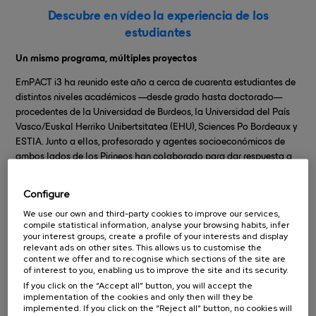
Descubre en vídeo la experiencia de los
estudiantes
Un mismo programa, múltiples proyectos
EmPACT i3 ha reunido este año a cerca de cuarenta estudiantes de
distintos niveles académicos —desde grado hasta doctorado—
procedentes de la Universidad de Burdeos, la Universidad del País
Vasco/Euskal Herriko Unibertsitatea (EHU), Sciences Po Bordeaux y
ESTIA. Junto a ellos, profesorado y agentes socioeconómicos de
ambos lados de los Pirineos han colaborado para dar respuesta a
retos reales del territorio.
Configure
Entre los proyectos desarrollados por el alumnado de la
We use our own and third-party cookies to improve our services,
Universidad de Burdeos destaca
el impulsado por estudiantes
compile statistical information, analyse your browsing habits, infer
del Máster en Ciencias de la Educación, quienes, en
your interest groups, create a profile of your interests and display
relevant ads on other sites. This allows us to customise the
colaboración con la asociación Albaola,
han diseñado
content we offer and to recognise which sections of the site are
materiales pedagógicos sobre patrimonio marítimo,
of interest to you, enabling us to improve the site and its security.
embarcaciones tradicionales y restauración naval dirigidos a las
If you click on the “Accept all” button, you will accept the
nuevas generaciones.
implementation of the cookies and only then will they be
Descubre todos los proyectos EmPACT i3 en el
canal de
implemented. If you click on the “Reject all” button, no cookies will