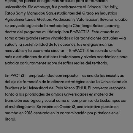
A priori, no parece el lugar más habitual para la formación
universitaria. Sin embargo, fue precisamente allí donde Lisa Jolly,
Fatou Sarr y Mamadou Sarr, estudiantes del Grado en Industrias
Agroalimentarias: Gestión, Producción y Valorización, llevaron a cabo
su proyecto siguiendo la metodología Challenge-Based Learning,
dentro del programa multidisciplinar EmPACT i3. Estructurado en
torno a tres grandes retos vinculados a las transiciones actuales —la
salud y la sostenibilidad de los océanos, las energías marinas
renovables y la economía circular—, EmPACT i3 ha reunido un año
más a estudiantes de distintas titulaciones y niveles académicos para
trabajar conjuntamente sobre desafíos reales del territorio.
EmPACT i3 —empleabilidad con impacto— es una de las iniciativas
del eje de formación de la alianza estratégica entre la Universidad de
Burdeos y la Universidad del País Vasco (EHU). El proyecto responde
tanto a las prioridades de ambas universidades en materia de
transición ecológica y social como al compromiso de Euskampus con
el multilingüismo. Se inspira en Ocean i3, una iniciativa puesta en
marcha en 2018 centrada en la contaminación por plásticos en el
litoral.