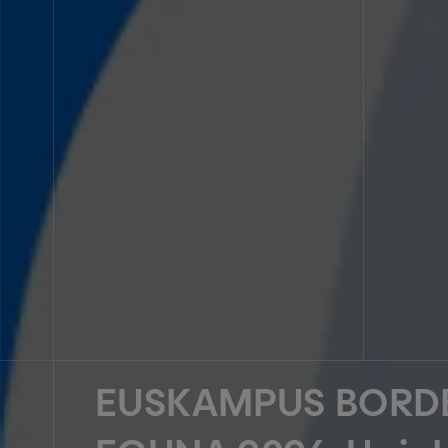
EUSKAMPUS BORD