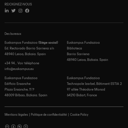
REJOIGNEZ-NOUS
Des bureaux
Euskampus Fundazioa (
Siège social
)
Euskampus Fundazioa
Ed. Rectorado Barrio Sarriena s/n
Biblioteca
48940 Leioa, Bizkaia. Spain
Barrio Sarriena
48940 Leioa, Bizkaia. Spain
+34 94... Voir téléphone
info@euskampus.eu
Euskampus Fundazioa
Euskampus Fundazioa
Edificio Ensanche
Technopole Izarbel, Bâtiment ESTIA 2
Plaza Ensanche, 11 1º
97 allée Théodore Monod
48009 Bilbao, Bizkaia. Spain
64210 Bidart, France
Mentions légales
Politique de confidentialité
Cookie Policy
Pied
de