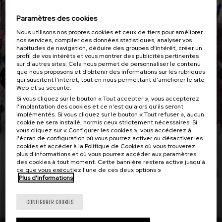
Paramètres des cookies
Nous utilisons nos propres cookies et ceux de tiers pour améliorer
nos services, compiler des données statistiques, analyser vos
habitudes de navigation, déduire des groupes d’intérêt, créer un
profil de vos intérêts et vous montrer des publicités pertinentes
sur d’autres sites. Cela nous permet de personnaliser le contenu
que nous proposons et d’obtenir des informations sur les rubriques
qui suscitent l’intérêt, tout en nous permettant d’améliorer le site
Web et sa sécurité.
Si vous cliquez sur le bouton « Tout accepter », vous accepterez
l'implantation des cookies et ce n'est qu'alors qu'ils seront
implémentés. Si vous cliquez sur le bouton « Tout refuser », aucun
« Employabilité avec impact » i3 tire sa
cookie ne sera installé, hormis ceux strictement nécessaires. Si
révérence lors de ce dernier atelier
vous cliquez sur « Configurer les cookies », vous accéderez à
l'écran de configuration où vous pourrez activer ou désactiver les
cookies et accéder à la Politique de Cookies où vous trouverez
plus d'informations et où vous pourrez accéder aux paramètres
des cookies à tout moment. Cette bannière restera active jusqu'à
ce que vous exécutiez l'une de ces deux options »
Plus d'informations
Lire la suite
CONFIGURER COOKIES