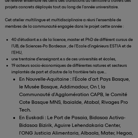
de relever ensemble les défis des transitions du territoire à travers des
projets concrets déployés tout au long de l’année universitaire.
Cet atelier multilingue et multidisciplinaire a réuni l’ensemble de
membres de la communauté engagée dans le projet cette année :
40 d’étudiant.e.s de la licence, master et PhD de différent cursus de
l’UB, de Sciences-Po Bordeaux , de l’Ecole d’ingénieurs ESTIA et de
l’EHU,
une trentaine d’enseignant.e.s de ces universités et écoles,
19 acteurs socio-économiques de différentes natures et secteurs
implantés de part et d’autre de la frontière tels que...
En Nouvelle-Aquitaine : l’École d'art Pays Basque,
le Musée Basque, Addimadour, On !, la
Communauté d’Agglomération CAPB, le Comité
Cote Basque MNS, Ibaialde, Atabal, Rivages Pro
Tech.
En Euskadi : Le Port de Pasaia, Bidasoa Activa-
Bidasoa Bizirik, Aguirre Lehendakaria Center,
l’ONG Justicia Alimentaria, Albaola, Mater, Hegoa,