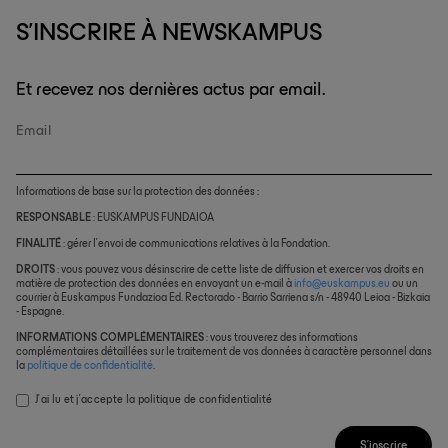
S'INSCRIRE À NEWSKAMPUS
Et recevez nos dernières actus par email.
Email
Informations de base sur la protection des données :
RESPONSABLE
: EUSKAMPUS FUNDAIOA
FINALITÉ
: gérer l’envoi de communications relatives à la Fondation.
DROITS
: vous pouvez vous désinscrire de cette liste de diffusion et exercer vos droits en
matière de protection des données en envoyant un e-mail à
info@euskampus.eu
ou un
courrier à Euskampus Fundazioa Ed. Rectorado - Barrio Sarriena s/n - 48940 Leioa - Bizkaia
- Espagne.
INFORMATIONS COMPLÉMENTAIRES
: vous trouverez des informations
complémentaires détaillées sur le traitement de vos données à caractère personnel dans
la
politique de confidentialité
.
J’ai lu et j’accepte la
politique de confidentialité
S'inscrire