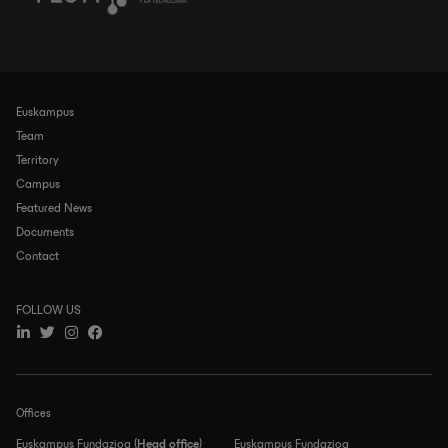
Euskampus
Navegación
principal
Team
Territory
Campus
Featured News
Documents
Contact
FOLLOW US
Offices
Euskampus Fundazioa (
Head office
)
Euskampus Fundazioa