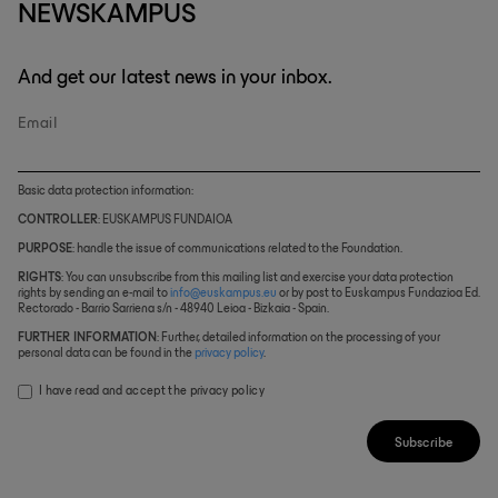
NEWSKAMPUS
And get our latest news in your inbox.
Email
Basic data protection information:
CONTROLLER
: EUSKAMPUS FUNDAIOA
PURPOSE
: handle the issue of communications related to the Foundation.
RIGHTS
: You can unsubscribe from this mailing list and exercise your data protection
rights by sending an e-mail to
info@euskampus.eu
or by post to Euskampus Fundazioa Ed.
Rectorado - Barrio Sarriena s/n - 48940 Leioa - Bizkaia - Spain.
FURTHER INFORMATION
: Further, detailed information on the processing of your
personal data can be found in the
privacy policy
.
I have read and accept the
privacy policy
Subscribe