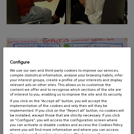
Configure
We use our own and third-party cookies to improve our services,
compile statistical information, analyse your browsing habits, infer
your interest groups, create a profile of your interests and display
relevant ads on other sites. This allows us to customise the
content we offer and to recognise which sections of the site are
of interest to you, enabling us to improve the site and its security.
If you click on the “Accept all” button, you will accept the
implementation of the cookies and only then will they be
implemented. If you click on the “Reject all” button, no cookies will
Mirando al próximo curso 2025-2026
be installed, except those that are strictly necessary. If you click
on “Configure”, you will access the configuration screen where
En las próximas semanas, el equipo de coordinación —integrado
you can activate or disable cookies and access the Cookies Policy
por Euskampus Fundazioa, el grupo de investigación Challenge
where you will find more information and where you can access